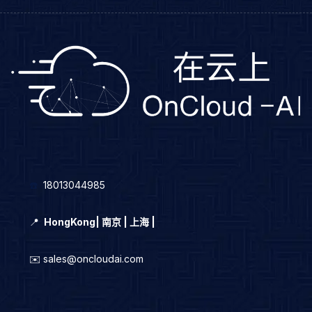
☎️
18013044985
📍
HongKong
|
南京 | 上海 |
✉️ sales@oncloudai.com