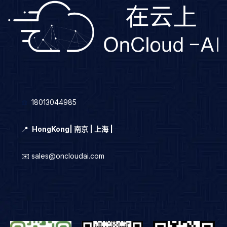
☎️
18013044985
📍
HongKong
|
南京 | 上海 |
✉️ sales@oncloudai.com