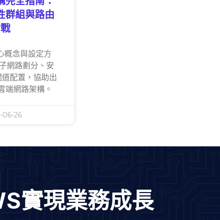
架構完全指南：
性群組與路由
實戰
核心概念與設定方
有子網路劃分、安
閘道配置，協助出
雲端網路架構。
-06-26
AWS實現業務成長