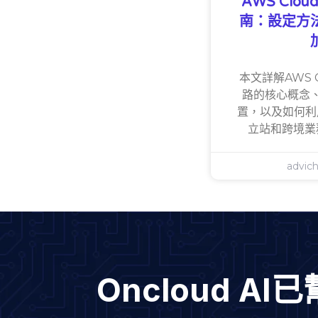
AWS Clou
南：設定方
本文詳解AWS C
路的核心概念
置，以及如何利用
立站和跨境業
advic
Oncloud 