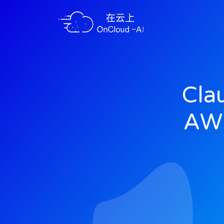
Cla
AW