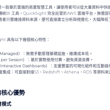
ight 是一款基於雲端的商業智慧工具，讓使用者可以從大量資料中
BI 工具，QuickSight 完全託管於AWS 雲端平台，無
用者只需連接資料來源，便可直接建立分析與視覺化，大幅降低了
ight 具有以下幾個核心特性：
 Managed）
：無需手動管理基礎設施，維運成本低。
er Session）
：基於實際使用付費，避免資源浪費。
eractive Dashboards）
：支援豐富的可視化組件和互動操
深度集成
：可直接對接S3、Redshift、Athena、RDS 等資料
t 的核心優勢
費模式