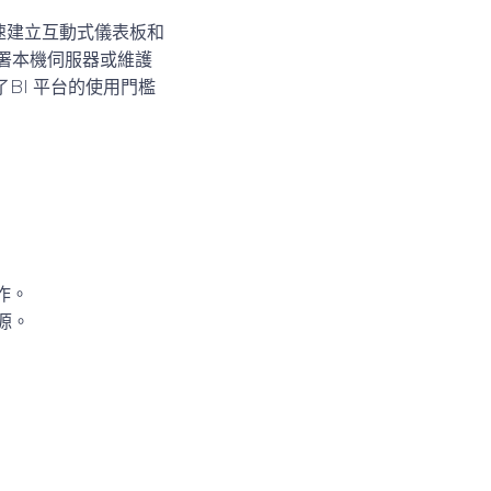
快速建立互動式儀表板和
需部署本機伺服器或維護
BI 平台的使用門檻
作。
來源。