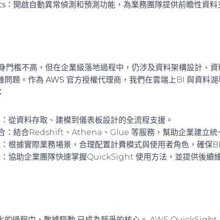
ts
：開啟自動異常偵測和預測功能，為業務團隊提供前瞻性資料
ht 本身門檻不高，但在企業級落地過程中，仍涉及資料架構設計、
雜問題。作為
AWS 官方授權代理商
，我們在雲端上BI 與資料
：
案
：從資料存取、建模到儀表板設計的全流程支援。
合
：結合Redshift、Athena、Glue 等服務，幫助企業建
理
：根據實際業務場景，合理配置計費模式與使用者角色，確保BI
持
：協助企業團隊快速掌握QuickSight 使用方法，並提供後續
化的過程中，
數據驅動
已成為競爭的核心。 AWS QuickSight