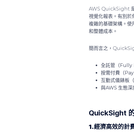
AWS QuickS
視覺化報表。有別於傳統
複雜的基礎架構。使
和整體成本。
簡而言之，QuickS
全託管（Fully
按需付費（Pay p
互動式儀錶板（Int
與AWS 生態
QuickSigh
1.經濟高效的計