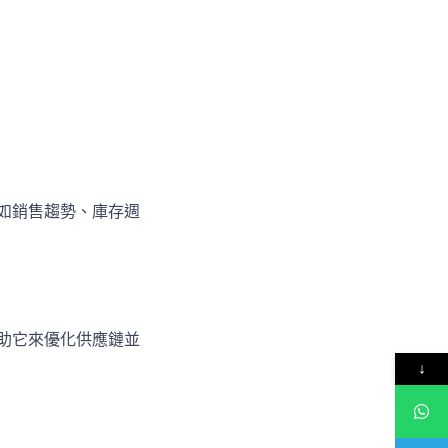
，如銷售趨勢、庫存週
藉助它來優化供應鏈並
↓