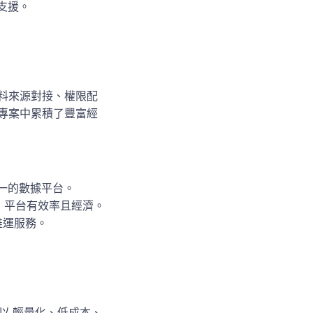
支援。
資料來源對接、權限配
湖專案中累積了豐富經
立統一的數據平台。
 平台有效率且經濟。
維運服務。
 以
輕量化、低成本、