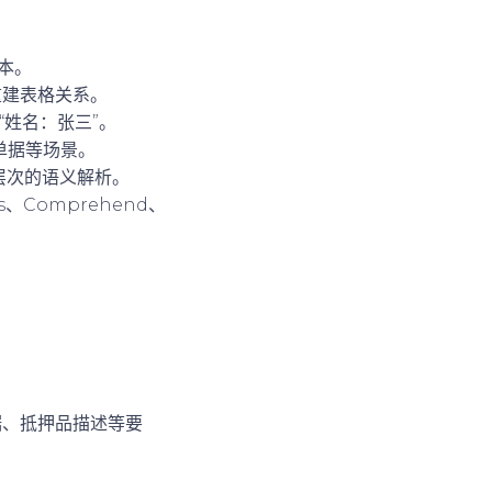
本。
重建表格关系。
“姓名：张三”。
单据等场景。
高层次的语义解析。
ns、Comprehend、
数据、抵押品描述等要