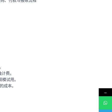
保采购、付款与报账流程
。
独计费。
小规模试用。
控的成本。
→