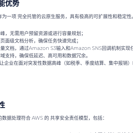
能优势
t 作为一项
完全托管的云原生服务
，具有极高的可扩展性和稳定性
高峰
，无需用户预留资源或进行容量规划；
成页面级文档分析
，确保任务快速完成；
大量文档
，通过Amazon S3输入和Amazon SNS回调机制实
区域支持
，确保低延迟、高可用和数据冗余。
这些特性让企业在面对突发性数据高峰（如税季、季度结算、集中报销
性
ct 的数据处理符合 AWS 的
共享安全责任模型
，包括：