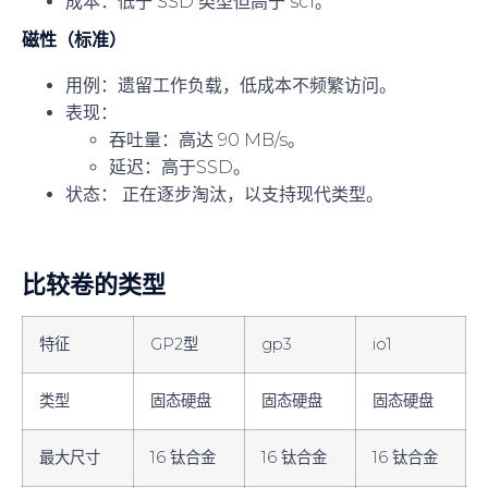
成本
：低于 SSD 类型但高于 sc1。
磁性（标准）
用例
：遗留工作负载，低成本不频繁访问。
表现
：
吞吐量：高达 90 MB/s。
延迟：高于SSD。
状态
： 正在逐步淘汰，以支持现代类型。
比较卷的类型
特征
GP2型
gp3
io1
类型
固态硬盘
固态硬盘
固态硬盘
最大尺寸
16 钛合金
16 钛合金
16 钛合金