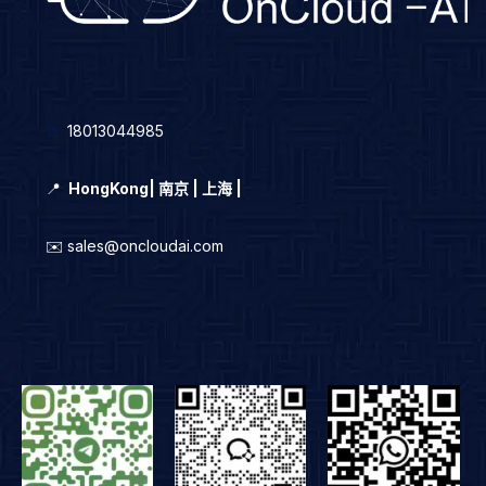
☎️
18013044985
📍
HongKong
|
南京 | 上海 |
✉️ sales@oncloudai.com