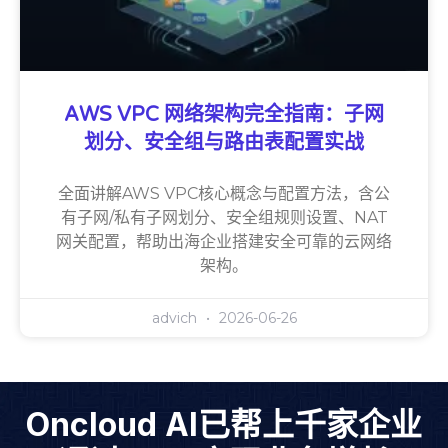
AWS VPC 网络架构完全指南：子网
划分、安全组与路由表配置实战
全面讲解AWS VPC核心概念与配置方法，含公
有子网/私有子网划分、安全组规则设置、NAT
网关配置，帮助出海企业搭建安全可靠的云网络
架构。
advich
2026-06-26
Oncloud AI已帮上千家企业