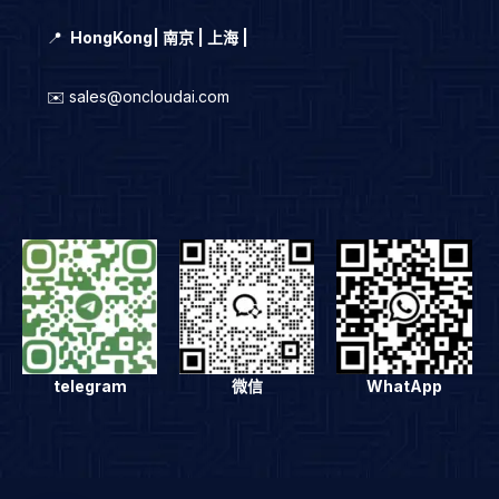
📍
HongKong
|
南京 | 上海 |
✉️ sales@oncloudai.com
telegram
微信
WhatApp