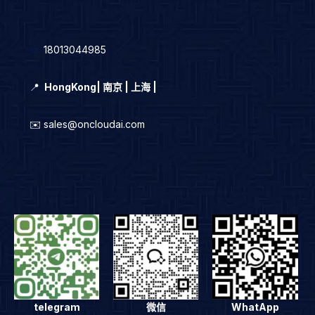
☎️
18013044985
📍
HongKong
|
南京 | 上海 |
✉️ sales@oncloudai.com
telegram
微信
WhatApp