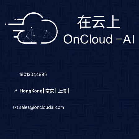
☎️
18013044985
📍
HongKong
|
南京 | 上海 |
✉️ sales@oncloudai.com