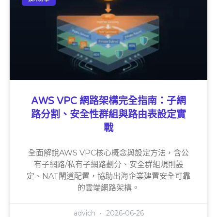
AWS VPC 網路架構完全指南：子網
路分割、安全性群組與路由表設定實
戰
全面解說AWS VPC核心概念與設定方法，含公
有子網路/私有子網路劃分、安全群組規則設
定、NAT閘道配置，協助出海企業建置安全可靠
的雲端網路架構。
advich
2026-06-26