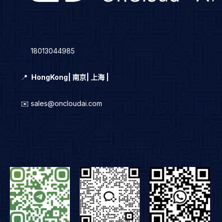
☎️
18013044985
📍
HongKong
|
南京| 上海 |
✉️ sales@oncloudai.com