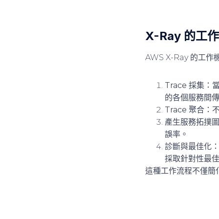
X-Ray 的工
AWS X-Ray 的
Trace 採集
：當
的各個服務間
Trace 聚合
：不
產生服務拓撲
誤率。
診斷與最佳化
：
採取針對性最
這種工作流程不僅簡