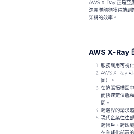
AWS X-Ray
正是亞
運團隊能夠獲得端到
架構的效率。
AWS X-Ra
服務調用可視
AWS X-Ra
圖）
。
在這張拓樸圖
而快速定位瓶頸
間。
跨邊界的請求
現代企業往往部署
跨帳戶、跨區
在全球化部署