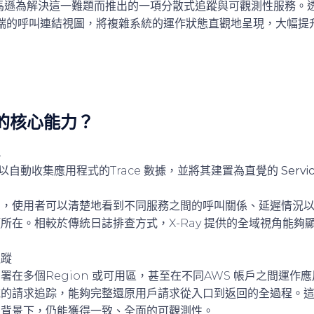
馬遜為解決這一難題而推出的一項分散式追蹤與可觀測性服務。
端的呼叫連結視圖，將複雜系統的運作狀態直觀地呈現，大幅提
y 的核心能力？
化
y 可以自動收集應用程式的Trace 數據，並將其建置為直覺的
Serv
中，使用者可以清楚地看到不同服務之間的呼叫關係、延遲情況
所在。相較於傳統日誌排查方式，X-Ray 提供的全域視角能夠
追蹤
在多個Region 或可用區，甚至在不同AWS 帳戶之間運作應用程
域的請求追踪，能夠完整還原用戶請求從入口到返回的全過程。
的背景下，仍能獲得一致、全面的可觀測性。