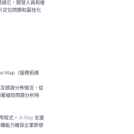
透過它，開發人員和維
升定位問題和最佳化
ice Map（服務拓樸
以及錯誤分佈情況，從
顯著縮短問題分析時
式。 X-Ray 支援
這種能力確保企業即使