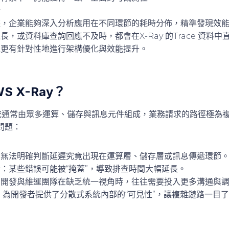
析
 數據，企業能夠深入分析應用在不同環節的耗時分佈，精準發現效
長，或資料庫查詢回應不及時，都會在X-Ray 的Trace 資料
以更有針對性地進行架構優化與效能提升。
 X-Ray？
系統通常由眾多運算、儲存與訊息元件組成，業務請求的路徑極為
問題：
：無法明確判斷延遲究竟出現在運算層、儲存層或訊息傳遞環節
晰
：某些錯誤可能被“掩蓋”，導致排查時間大幅延長。
：開發與維運團隊在缺乏統一視角時，往往需要投入更多溝通與
的引入，為開發者提供了分散式系統內部的“可見性”，讓複雜鏈路一