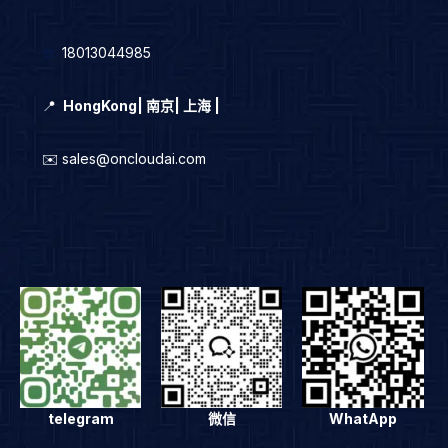
☎️
18013044985
📍
HongKong
|
南京| 上海 |
✉️ sales@oncloudai.com
telegram
微信
WhatApp