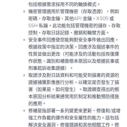
包括根據需求採用不同的輪換模式。
機密管理
適用於管理機密（存取憑證），例如
密碼、存取金鑰、其他API 金鑰、X.509 或
SSH 私鑰。此功能包括管理機密的儲存、存取
控制、存取日誌記錄、撤銷和輪替方面。
安全事件回應
使您能夠對安全事件做出回應。
根據政策中指定的決策，回應涉及描述事件的
性質並做出更改（可能涉及的活動包括恢復運
作狀態、識別和補救根本原因以及根據民事或
刑事起訴收集證據）。
取證
涉及對日誌資料和可能受到損害的資源的
證據捕獲影像進行分析，以確定是否發生了損
害（如果是，如何發生）。取證調查得出的根
本原因分析結果通常用於制定和推動預防措施
的應用。
修補
是指部署一系列變更來更新、修復和/或增
強工作負載的運作和安全屬性的能力。這包括
解決安全漏洞、修復錯誤和其他相關工作。修