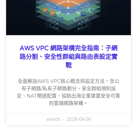
AWS VPC 網路架構完全指南：子網
路分割、安全性群組與路由表設定實
戰
全面解說AWS VPC核心概念與設定方法，含公
有子網路/私有子網路劃分、安全群組規則設
定、NAT閘道配置，協助出海企業建置安全可靠
的雲端網路架構。
advich
2026-06-26