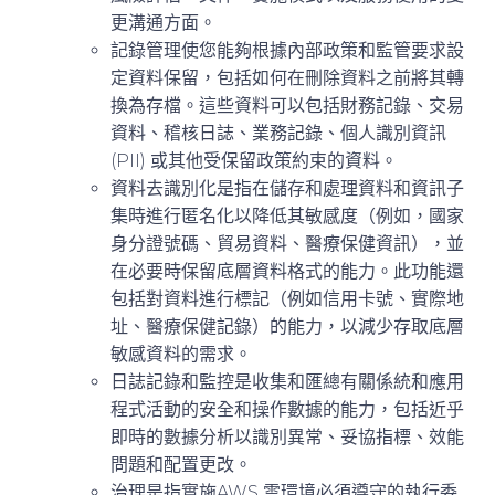
更溝通方面。
記錄管理
使您能夠根據內部政策和監管要求設
定資料保留，包括如何在刪除資料之前將其轉
換為存檔。這些資料可以包括財務記錄、交易
資料、稽核日誌、業務記錄、個人識別資訊
(PII) 或其他受保留政策約束的資料。
資料去識別化
是指在儲存和處理資料和資訊子
集時進行匿名化以降低其敏感度（例如，國家
身分證號碼、貿易資料、醫療保健資訊），並
在必要時保留底層資料格式的能力。此功能還
包括對資料進行標記（例如信用卡號、實際地
址、醫療保健記錄）的能力，以減少存取底層
敏感資料的需求。
日誌記錄和監控
是收集和匯總有關係統和應用
程式活動的安全和操作數據的能力，包括近乎
即時的數據分析以識別異常、妥協指標、效能
問題和配置更改。
治理
是指實施AWS 雲環境必須遵守的執行委