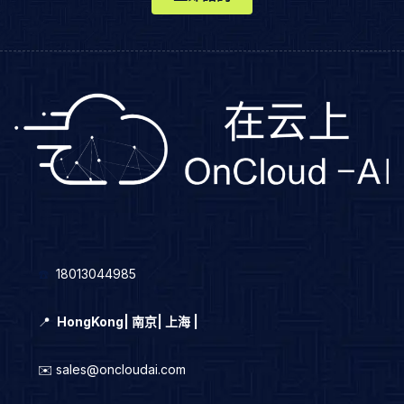
☎️
18013044985
📍
HongKong
|
南京| 上海 |
✉️ sales@oncloudai.com