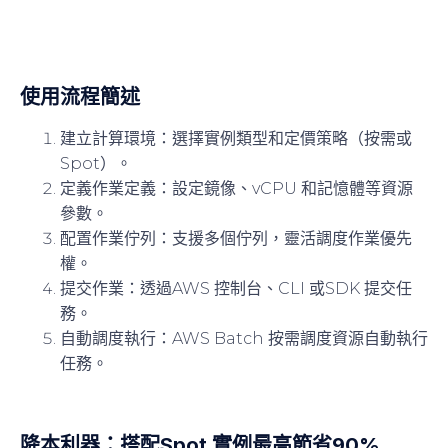
使用流程簡述
建立計算環境
：選擇實例類型和定價策略（按需或
Spot）。
定義作業定義
：設定鏡像、vCPU 和記憶體等資源
參數。
配置作業佇列
：支援多個佇列，靈活調度作業優先
權。
提交作業
：透過AWS 控制台、CLI 或SDK 提交任
務。
自動調度執行
：AWS Batch 按需調度資源自動執行
任務。
降本利器：搭配Spot 實例最高節省90%