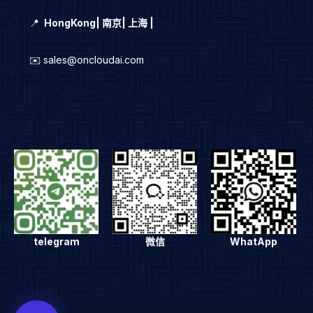
📍
HongKong
|
南京| 上海 |
✉️ sales@oncloudai.com
telegram
微信
WhatApp