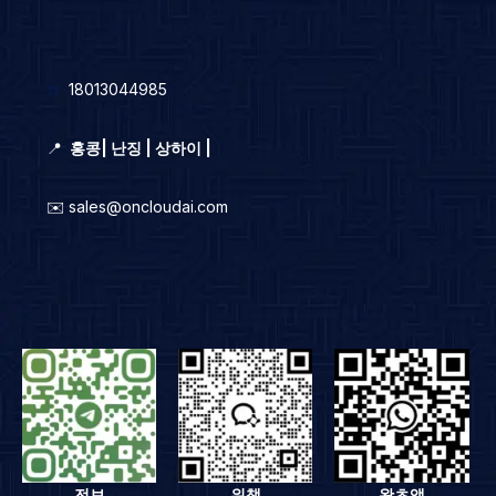
☎️
18013044985
📍
홍콩
|
난징 | 상하이 |
✉️ sales@oncloudai.com
전보
위챗
왓츠앱