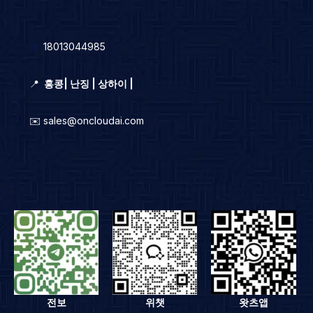
☎️
18013044985
📍
홍콩
|
난징 | 상하이 |
✉️ sales@oncloudai.com
전보
위챗
왓츠앱