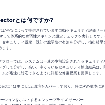
spectorとは何ですか?
ctorはAWSによって提供されています
自動セキュリティ評価サー
スに対して体系的な脆弱性スキャンと設定チェックを実行します
、セキュリティ設定、既知の脆弱性の有無を分析し、検出結果
めます。
クフローでは、システムは一連の事前設定されたセキュリティ
ングして分析し、
高い
、
中くらい
各セキュリティ検出結果は、
ームが迅速に対応できるように詳細な修復提案も提供します。
nspector は主に EC2 環境をカバーしており、特に次の環境
ーションをホストするエンタープライズ サーバー