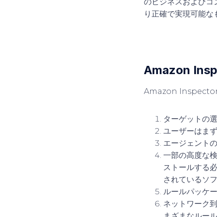
のビジネスおよびコ
り正確で実現可能な
Amazon In
Amazon Insp
ターゲットの
ユーザーはまず
エージェント
一部の高度な検
ストールする
されているソ
ルールパッケ
ネットワーク到
まざまなルール