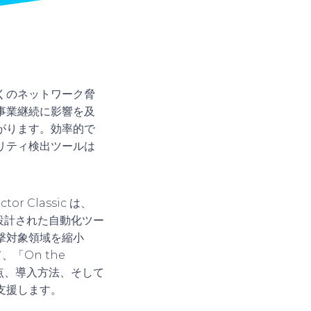
くのネットワーク脅
事業継続に影響を及
がります。
効率的で
リティ検出ツールは
tor Classic は、
に設計された自動化ツー
撃対象領域を縮小
「On the
理、利点、導入方法、そして
支援します。