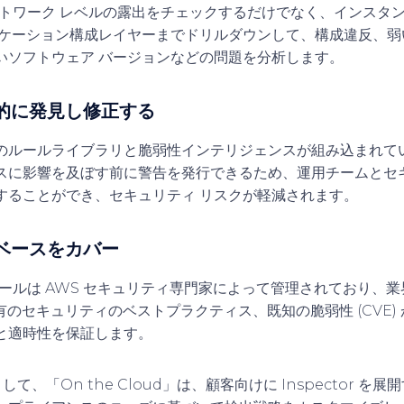
は、ネットワーク レベルの露出をチェックするだけでなく、インス
リケーション構成レイヤーまでドリルダウンして、構成違反、弱
いソフトウェア バージョンなどの問題を分析します。
極的に発見し修正する
ルールライブラリと脆弱性インテリジェンスが組み込まれている I
スに影響を及ぼす前に警告を発行できるため、運用チームとセキ
することができ、セキュリティ リスクが軽減されます。
ルベースをカバー
評価ルールは AWS セキュリティ専門家によって管理されており、業界
固有のセキュリティのベストプラクティス、既知の脆弱性 (CVE)
と適時性を保証します。
して、「On the Cloud」は、顧客向けに Inspector 