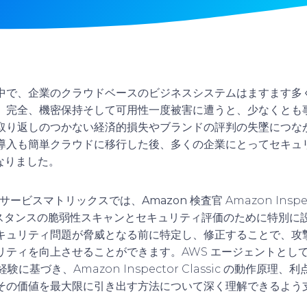
中で、企業のクラウドベースのビジネスシステムはますます多
。
完全
、
機密保持
そして
可用性
一度被害に遭うと、少なくとも
取り返しのつかない経済的損失やブランドの評判の失墜につな
導入も簡単
クラウドに移行した後、多くの企業にとってセキュ
になりました。
ィサービスマトリックスでは、
Amazon 検査官
Amazon Inspec
 インスタンスの脆弱性スキャンとセキュリティ評価のために特別
キュリティ問題が脅威となる前に特定し、修正することで、攻
ティを向上させることができます。AWS エージェントとして、
験に基づき、Amazon Inspector Classic の動作原
その価値を最大限に引き出す方法について深く理解できるよう