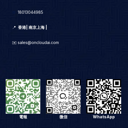
☎️
18013044985
📍
香港
|
南京上海 |
✉️ sales@oncloudai.com
電報
微信
WhatsApp