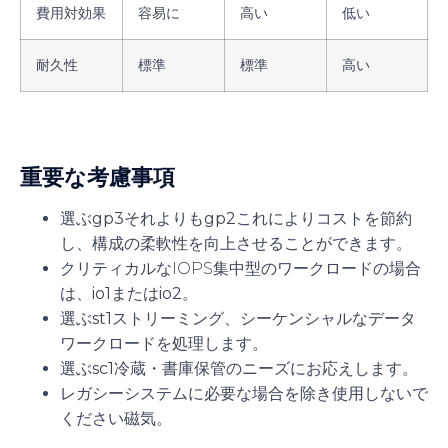
費用対効果
容易に
高い
低い
耐久性
標準
標準
高い
重要な考慮事項
選ぶ
gp3
それよりも
gp2
これによりコストを節約
し、構成の柔軟性を向上させることができます。
クリティカルなIOPS集中型のワークロードの場合
は、
io1
または
io2。
選ぶ
st1
ストリーミング、シーケンシャルなデータ
ワークロードを処理します。
選ぶ
sc1
冷蔵・書庫保管のニーズにお応えします。
レガシーシステムに必要な場合を除き使用しないで
ください
磁気。