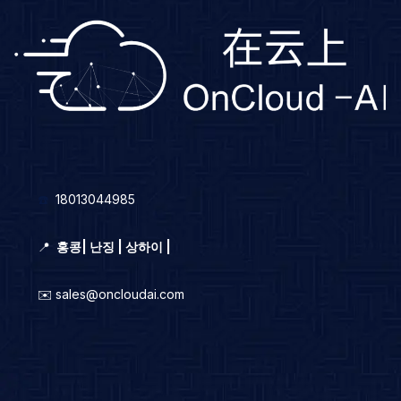
☎️
18013044985
📍
홍콩
|
난징 | 상하이 |
✉️ sales@oncloudai.com