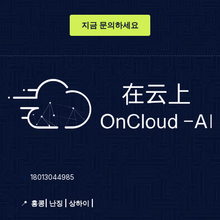
지금 문의하세요
☎️
18013044985
📍
홍콩
|
난징 | 상하이 |