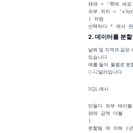
체재
=
'쪽매 세공
외부 위치
=
's3y
)
처럼
선택하다
*
에서
판
2. 데이터를 분
날짜 및 지역과 같은
있습니다.
예를 들어, 월별로 분
0.42달러입니다.
SQL 예시:
만들다
외부
테이블
판매 금액
더블
)
분할됨
에 의해
(