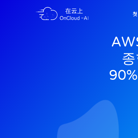
첫
AW
종
90