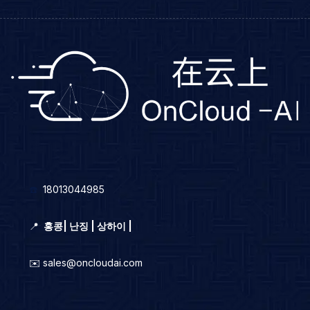
☎️
18013044985
📍
홍콩
|
난징 | 상하이 |
✉️ sales@oncloudai.com