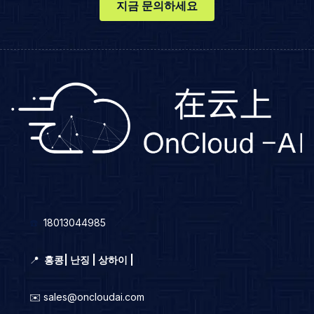
지금 문의하세요
☎️
18013044985
📍
홍콩
|
난징 | 상하이 |
✉️ sales@oncloudai.com