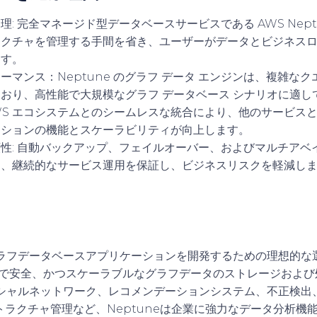
管理
: 完全マネージド型データベースサービスである AWS Nep
ラクチャを管理する手間を省き、ユーザーがデータとビジネス
ます。
ォーマンス
：Neptune のグラフ データ エンジンは、複雑な
おり、高性能で大規模なグラフ データベース シナリオに適し
WS エコシステムとのシームレスな統合により、他のサービス
ーションの機能とスケーラビリティが向上します。
頼性
: 自動バックアップ、フェイルオーバー、およびマルチアベ
し、継続的なサービス運用を保証し、ビジネスリスクを軽減し
ラフデータベースアプリケーションを開発するための理想的な
で安全、かつスケーラブルなグラフデータのストレージおよび
シャルネットワーク、レコメンデーションシステム、不正検出
トラクチャ管理など、Neptuneは企業に強力なデータ分析機