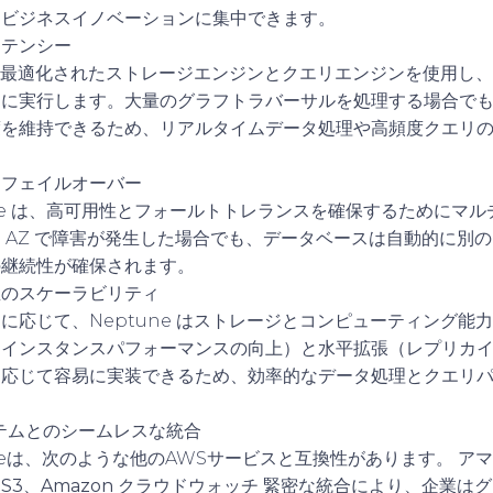
くビジネスイノベーションに集中できます。
イテンシー
 は、最適化されたストレージエンジンとクエリエンジンを使用し
速に実行します。大量のグラフトラバーサルを処理する場合で
度を維持できるため、リアルタイムデータ処理や高頻度クエリ
動フェイルオーバー
tune は、高可用性とフォールトトレランスを確保するためにマルチ
 AZ で障害が発生した場合でも、データベースは自動的に別の 
の継続性が確保されます。
直のスケーラビリティ
に応じて、Neptune はストレージとコンピューティング能
（インスタンスパフォーマンスの向上）と水平拡張（レプリカ
に応じて容易に実装できるため、効率的なデータ処理とクエリ
テムとのシームレスな統合
tuneは、次のような他のAWSサービスと互換性があります。
アマ
S3
、
Amazon クラウドウォッチ
緊密な統合により、企業はグ