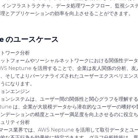
 インフラストラクチャ、データ処理ワークフロー、監視シス
管理とアプリケーションの効率を向上させることができます。
une のユースケース
ットワーク分析
ラットフォームやソーシャルネットワークにおける関係性デー
WS Neptune を活用することで、企業は友人関係の分析、
見、そしてよりパーソナライズされたユーザーエクスペリエン
ようになります。
ションエンジン
ションシステムは、ユーザー間の関係性と関心グラフを理解す
eptune は、企業が大規模データから潜在的なユーザーの嗜好
メンデーションの精度とユーザー満足度を向上させるのに役立
キュリティ分析
マース業界では、AWS Neptune を活用して取引データと
在的な不正行為を効果的に特定できます。グラフ分析技術は、