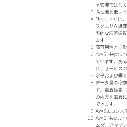
ャ管理ではな
高性能と低レ
Neptune
フクエリを迅
率的な応答速
ます。
高可用性と自
AWS Nep
ています。ある
れ、サービス
水平および垂
データ量の増加
す。垂直拡張
の両方を需要
できます。
AWSエコシス
AWS Nep
ムダ
、
アマゾン