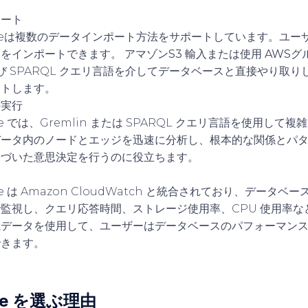
ポート
tuneは複数のデータインポート方法をサポートしています。ユ
タをインポートできます。
アマゾンS3
輸入または使用
AWSグ
および SPARQL クエリ言語を介してデータベースと直接やり取
ートします。
の実行
une では、Gremlin または SPARQL クエリ言語を使用し
データ内のノードとエッジを迅速に分析し、根本的な関係とパ
基づいた意思決定を行うのに役立ちます。
une は Amazon CloudWatch と統合されており、データ
監視し、クエリ応答時間、ストレージ使用率、CPU 使用率な
視データを使用して、ユーザーはデータベースのパフォーマン
できます。
une を選ぶ理由