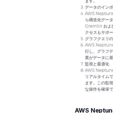
ます。
データのイン
AWS Nep
ら構造化デー
Gremlin 
クセスもサポ
グラフクエリ
AWS Nept
行し、グラフ
業がデータに
監視と最適化
AWS Nept
リアルタイムで
ます。この監
な操作を確保
AWS Nept