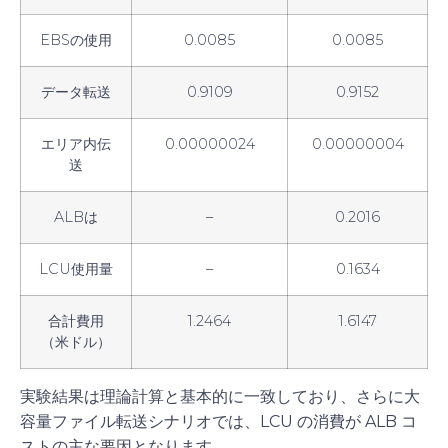
EBSの使用
0.0085
0.0085
データ転送
0.9109
0.9152
エリア内伝
0.00000024
0.00000004
送
ALBは
–
0.2016
LCU使用量
–
0.1634
合計費用
1.2464
1.6147
（米ドル）
実験結果は理論計算と基本的に一致しており、さらに大
容量ファイル転送シナリオでは、
LCU の消費が ALB コ
ストの主な要因となります。
。