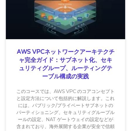
AWS VPCネットワークアーキテクチ
ャ完全ガイド：サブネット化、セキ
ュリティグループ、ルーティングテ
ーブル構成の実践
このコースでは、AWS VPC のコアコンセプト
と設定方法について包括的に解説します。これ
には、パブリック/プライベートサブネットの
パーティショニング、セキュリティグループル
ールの設定、NAT ゲートウェイの設定などが
含まれており、海外展開する企業が安全で信頼