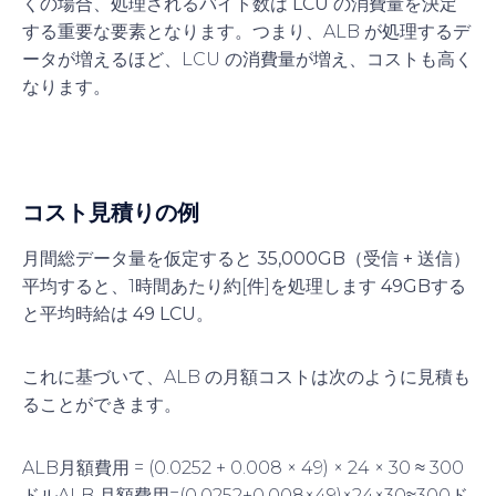
くの場合、処理されるバイト数は LCU の消費量を決定
する重要な要素となります。
つまり、ALB が処理するデ
ータが増えるほど、LCU の消費量が増え、コストも高く
なります。
コスト見積りの例
月間総データ量を仮定すると
35,000GB（受信 + 送信）
平均すると、1時間あたり約[件]を処理します
49GB
する
と平均時給は
49 LCU
。
これに基づいて、ALB の月額コストは次のように見積も
ることができます。
ALB月額費用 = (0.0252 + 0.008 × 49) × 24 × 30 ≈ 300
ドル
ALB
月額費用
=
(
0.0252
+
0.008
×
49
)
×
24
×
30
≈
300
ド