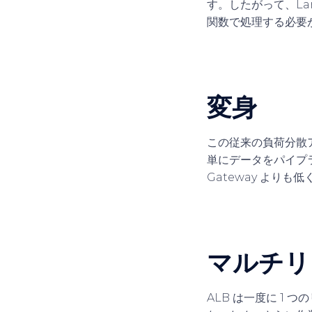
す。したがって、La
関数で処理する必要
変身
この従来の負荷分散
単にデータをパイプラ
Gateway よりも
マルチリ
ALB は一度に 1