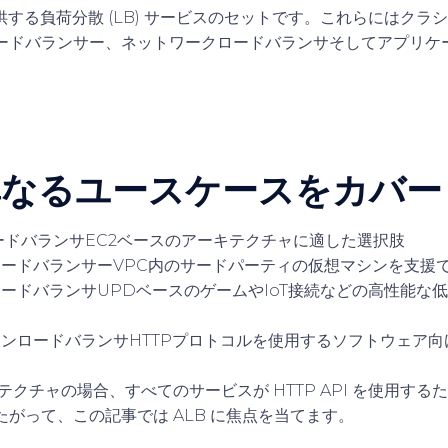
提供する負荷分散 (LB) サービスのセットです。これらには
クラシ
ードバランサー
、
ネットワークロードバランサ
そして
アプリケ
異なるユースケースをカバー
ードバランサ
EC2ベースのアーキテクチャに適した選択肢
ロードバランサー
VPC内のサードパーティの仮想マシンを支援
ロードバランサ
UPDベースのゲームやIoT接続などの高性能な
る
ョンロードバランサ
HTTPプロトコルを使用するソフトウェア
テクチャの場合、すべてのサービスが HTTP API を使用するた
がって、この記事では ALB に焦点を当てます。