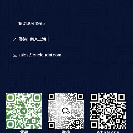
☎️
18013044985
📍
香港
|
南京上海 |
✉️ sales@oncloudai.com
電報
微信
WhatsApp